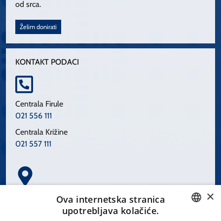
od srca.
Želim donirati
KONTAKT PODACI
Centrala Firule
021 556 111
Centrala Križine
021 557 111
×
Spinčićeva 1, 21000 Split
Ova internetska stranica
Hrvatska
upotrebljava kolačiće.