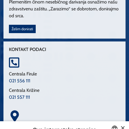
Plemenitim činom nesebičnog darivanja osnažimo našu
zdravstvenu zaštitu. „Zarazimo“ se dobrotom, donirajmo
od srca.
Želim donirati
KONTAKT PODACI
Centrala Firule
021 556 111
Centrala Križine
021 557 111
×
Spinčićeva 1, 21000 Split