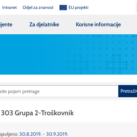
Intranet
Odjel za znanost
EU projekti
ijente
Za djelatnike
Korisne informacije
Pretraži
 303 Grupa 2-Troškovnik
javljeno:
30.8.2019. - 30.9.2019.