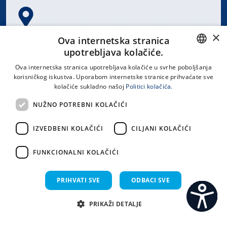
×
Spinčićeva 1, 21000 Split
Ova internetska stranica
Hrvatska
upotrebljava kolačiće.
CROATIAN
Ova internetska stranica upotrebljava kolačiće u svrhe poboljšanja
korisničkog iskustva. Uporabom internetske stranice prihvaćate sve
ENGLISH
kolačiće sukladno našoj
Politici kolačića.
office@kbsplit.hr
NUŽNO POTREBNI KOLAČIĆI
LINKOVI
IZVEDBENI KOLAČIĆI
CILJANI KOLAČIĆI
Uvjeti korištenja
FUNKCIONALNI KOLAČIĆI
Izjava o pristupačnosti
PRIHVATI SVE
ODBACI SVE
PRIKAŽI DETALJE
C
S
Sva prava pridržana KBC Split 2026.