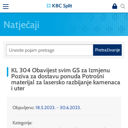
Natječaji
Pretraživanje
KL 304 Obavijest svim GS za Izmjenu
Poziva za dostavu ponuda Potrošni
materijal za lasersko razbijanje kamenaca
i uter
Objavljeno:
18.5.2023. - 30.6.2023.
Kategorija: