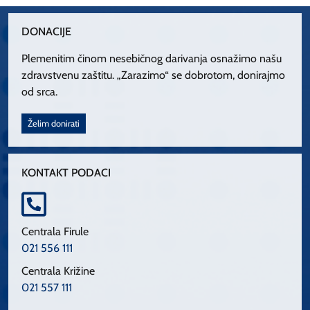
DONACIJE
Plemenitim činom nesebičnog darivanja osnažimo našu
zdravstvenu zaštitu. „Zarazimo“ se dobrotom, donirajmo
od srca.
Želim donirati
KONTAKT PODACI
Centrala Firule
021 556 111
Centrala Križine
021 557 111