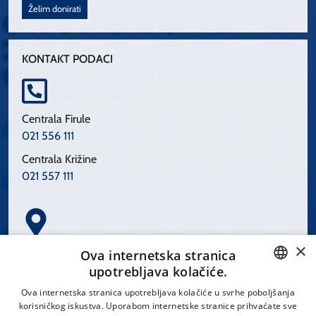
Želim donirati
KONTAKT PODACI
Centrala Firule
021 556 111
Centrala Križine
021 557 111
×
Spinčićeva 1, 21000 Split
Ova internetska stranica
Hrvatska
upotrebljava kolačiće.
CROATIAN
Ova internetska stranica upotrebljava kolačiće u svrhe poboljšanja
korisničkog iskustva. Uporabom internetske stranice prihvaćate sve
ENGLISH