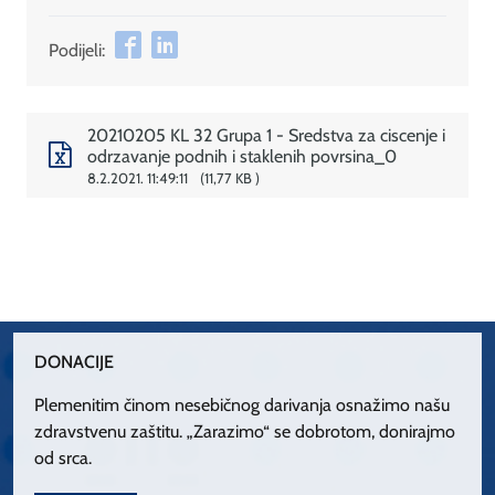
Podijeli:
20210205 KL 32 Grupa 1 - Sredstva za ciscenje i
odrzavanje podnih i staklenih povrsina_0
8.2.2021. 11:49:11
11,77 KB
DONACIJE
Plemenitim činom nesebičnog darivanja osnažimo našu
zdravstvenu zaštitu. „Zarazimo“ se dobrotom, donirajmo
od srca.