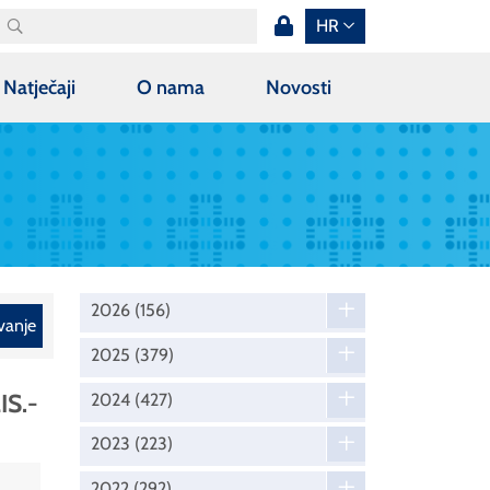
HR
Natječaji
O nama
Novosti
2026
(156)
vanje
2025
(379)
IS.-
2024
(427)
2023
(223)
2022
(292)