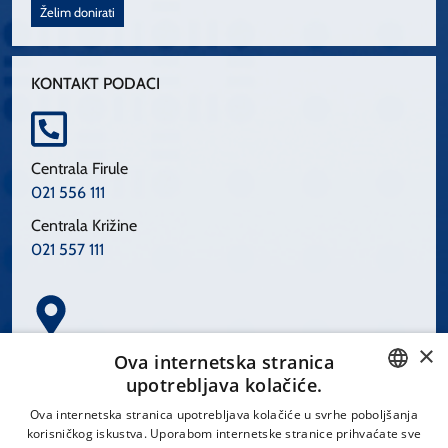
Želim donirati
KONTAKT PODACI
Centrala Firule
021 556 111
Centrala Križine
021 557 111
×
Spinčićeva 1, 21000 Split
Ova internetska stranica
Hrvatska
upotrebljava kolačiće.
CROATIAN
Ova internetska stranica upotrebljava kolačiće u svrhe poboljšanja
korisničkog iskustva. Uporabom internetske stranice prihvaćate sve
ENGLISH