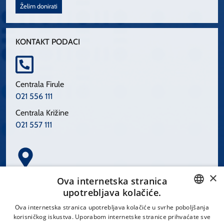
Želim donirati
KONTAKT PODACI
Centrala Firule
021 556 111
Centrala Križine
021 557 111
×
Spinčićeva 1, 21000 Split
Ova internetska stranica
Hrvatska
upotrebljava kolačiće.
CROATIAN
Ova internetska stranica upotrebljava kolačiće u svrhe poboljšanja
korisničkog iskustva. Uporabom internetske stranice prihvaćate sve
ENGLISH