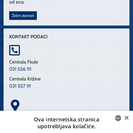
od srca.
Želim donirati
KONTAKT PODACI
Centrala Firule
021 556 111
Centrala Križine
021 557 111
×
Spinčićeva 1, 21000 Split
Ova internetska stranica
Hrvatska
upotrebljava kolačiće.