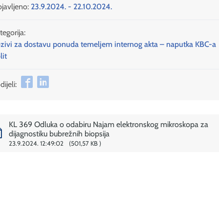
javljeno:
23.9.2024. - 22.10.2024.
tegorija:
zivi za dostavu ponuda temeljem internog akta – naputka KBC-a
lit
ijeli:
KL 369 Odluka o odabiru Najam elektronskog mikroskopa za
dijagnostiku bubrežnih biopsija
23.9.2024. 12:49:02
501,57 KB