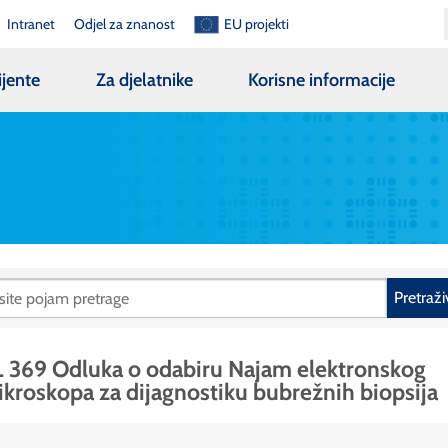
Intranet
Odjel za znanost
EU projekti
ijente
Za djelatnike
Korisne informacije
Pretraži
 369 Odluka o odabiru Najam elektronskog
kroskopa za dijagnostiku bubrežnih biopsija