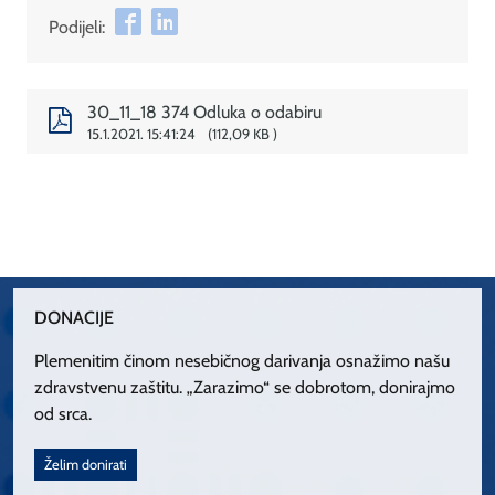
Podijeli:
30_11_18 374 Odluka o odabiru
15.1.2021. 15:41:24
112,09 KB
DONACIJE
Plemenitim činom nesebičnog darivanja osnažimo našu
zdravstvenu zaštitu. „Zarazimo“ se dobrotom, donirajmo
od srca.
Želim donirati