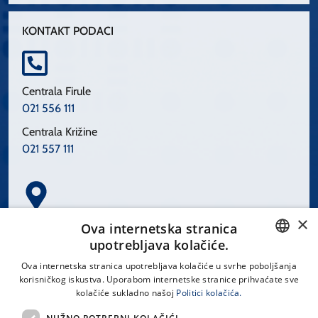
KONTAKT PODACI
Centrala Firule
021 556 111
Centrala Križine
021 557 111
×
Spinčićeva 1, 21000 Split
Ova internetska stranica
Hrvatska
upotrebljava kolačiće.
CROATIAN
Ova internetska stranica upotrebljava kolačiće u svrhe poboljšanja
korisničkog iskustva. Uporabom internetske stranice prihvaćate sve
ENGLISH
kolačiće sukladno našoj
Politici kolačića.
office@kbsplit.hr