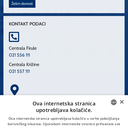
Želim donirati
KONTAKT PODACI
Centrala Firule
021 556 111
Centrala Križine
021 557 111
×
Spinčićeva 1, 21000 Split
Ova internetska stranica
Hrvatska
upotrebljava kolačiće.
CROATIAN
Ova internetska stranica upotrebljava kolačiće u svrhe poboljšanja
korisničkog iskustva. Uporabom internetske stranice prihvaćate sve
ENGLISH