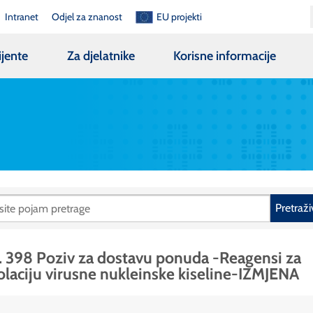
Intranet
Odjel za znanost
EU projekti
ijente
Za djelatnike
Korisne informacije
Pretraži
. 398 Poziv za dostavu ponuda -Reagensi za
olaciju virusne nukleinske kiseline-IZMJENA