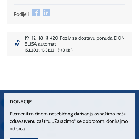
Podijeli:
19_12_18 Kl 420 Poziv za dostavu ponuda DON
ELISA automat
15.1.2021. 15:31:23
143 KB
DONACIJE
Plemenitim činom nesebičnog darivanja osnažimo našu
zdravstvenu zaštitu. „Zarazimo“ se dobrotom, donirajmo
od srca.