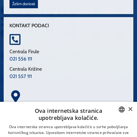
Želim donirati
KONTAKT PODACI
Centrala Firule
021 556 111
Centrala Križine
021 557 111
×
Spinčićeva 1, 21000 Split
Ova internetska stranica
Hrvatska
upotrebljava kolačiće.
CROATIAN
Ova internetska stranica upotrebljava kolačiće u svrhe poboljšanja
korisničkog iskustva. Uporabom internetske stranice prihvaćate sve
ENGLISH