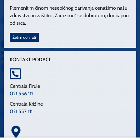
Plemenitim činom nesebičnog darivanja osnažimo našu
zdravstvenu zaštitu. „Zarazimo“ se dobrotom, donirajmo
od srca.
Želim donirati
KONTAKT PODACI
Centrala Firule
021 556 111
Centrala Križine
021 557 111