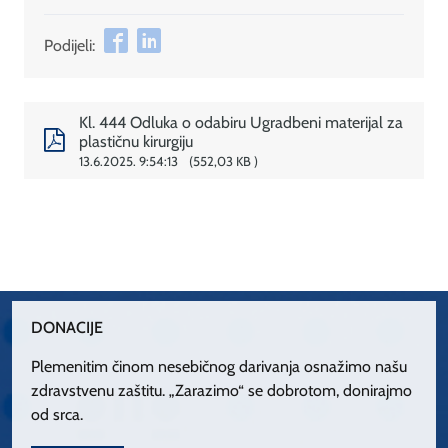
Podijeli:
Kl. 444 Odluka o odabiru Ugradbeni materijal za
plastičnu kirurgiju
13.6.2025. 9:54:13
552,03 KB
DONACIJE
Plemenitim činom nesebičnog darivanja osnažimo našu
zdravstvenu zaštitu. „Zarazimo“ se dobrotom, donirajmo
od srca.