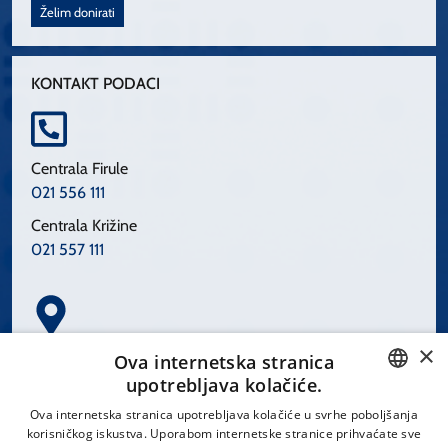
Želim donirati
KONTAKT PODACI
Centrala Firule
021 556 111
Centrala Križine
021 557 111
×
Spinčićeva 1, 21000 Split
Ova internetska stranica
Hrvatska
upotrebljava kolačiće.
CROATIAN
Ova internetska stranica upotrebljava kolačiće u svrhe poboljšanja
korisničkog iskustva. Uporabom internetske stranice prihvaćate sve
ENGLISH