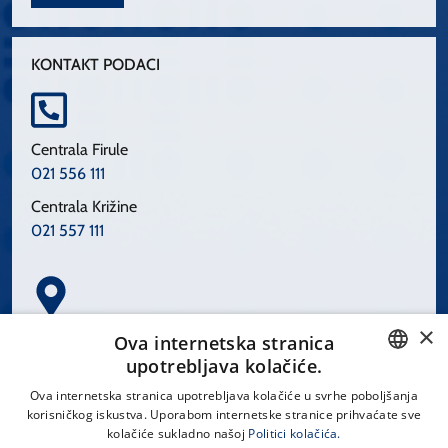
KONTAKT PODACI
Centrala Firule
021 556 111
Centrala Križine
021 557 111
×
Spinčićeva 1, 21000 Split
Ova internetska stranica
Hrvatska
upotrebljava kolačiće.
CROATIAN
Ova internetska stranica upotrebljava kolačiće u svrhe poboljšanja
korisničkog iskustva. Uporabom internetske stranice prihvaćate sve
ENGLISH
kolačiće sukladno našoj
Politici kolačića.
office@kbsplit.hr