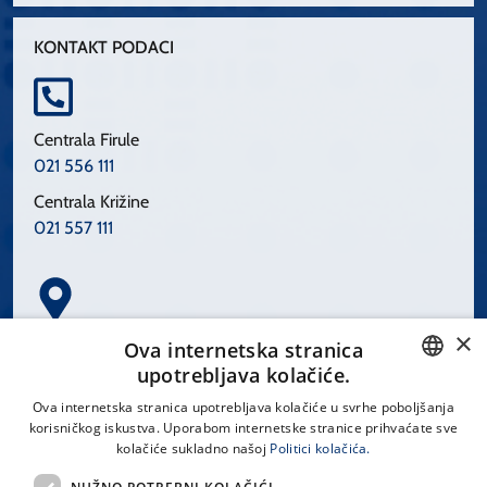
KONTAKT PODACI
Centrala Firule
021 556 111
Centrala Križine
021 557 111
×
Spinčićeva 1, 21000 Split
Ova internetska stranica
Hrvatska
upotrebljava kolačiće.
CROATIAN
Ova internetska stranica upotrebljava kolačiće u svrhe poboljšanja
korisničkog iskustva. Uporabom internetske stranice prihvaćate sve
ENGLISH
kolačiće sukladno našoj
Politici kolačića.
office@kbsplit.hr