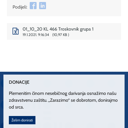
Podijeli:
01_10_20 KL 466 Troskovnik grupa 1
19.1.2021. 9:16:34
10,97 KB
DONACIJE
Plemenitim činom nesebičnog darivanja osnažimo našu
zdravstvenu zaštitu. „Zarazimo“ se dobrotom, donirajmo
od srca.
Želim donirati