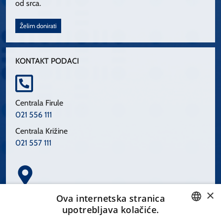
od srca.
Želim donirati
KONTAKT PODACI
Centrala Firule
021 556 111
Centrala Križine
021 557 111
×
Spinčićeva 1, 21000 Split
Ova internetska stranica
Hrvatska
upotrebljava kolačiće.