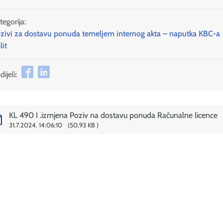
tegorija:
zivi za dostavu ponuda temeljem internog akta – naputka KBC-a
lit
ijeli:
KL 490 I .izmjena Poziv na dostavu ponuda Računalne licence
31.7.2024. 14:06:10
50,93 KB