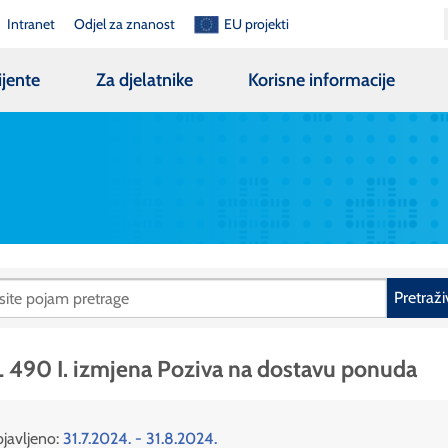
Intranet
Odjel za znanost
EU projekti
ijente
Za djelatnike
Korisne informacije
Pretraži
 490 I. izmjena Poziva na dostavu ponuda
javljeno:
31.7.2024. - 31.8.2024.