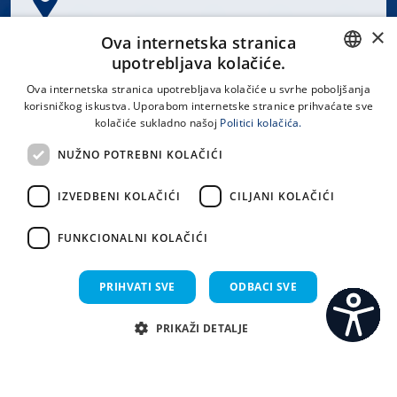
×
Spinčićeva 1, 21000 Split
Ova internetska stranica
Hrvatska
upotrebljava kolačiće.
CROATIAN
Ova internetska stranica upotrebljava kolačiće u svrhe poboljšanja
korisničkog iskustva. Uporabom internetske stranice prihvaćate sve
ENGLISH
kolačiće sukladno našoj
Politici kolačića.
office@kbsplit.hr
NUŽNO POTREBNI KOLAČIĆI
LINKOVI
IZVEDBENI KOLAČIĆI
CILJANI KOLAČIĆI
Uvjeti korištenja
FUNKCIONALNI KOLAČIĆI
Izjava o pristupačnosti
PRIHVATI SVE
ODBACI SVE
PRIKAŽI DETALJE
C
S
Sva prava pridržana KBC Split 2026.
Implementacija i dizajn:
Sistemi.hr