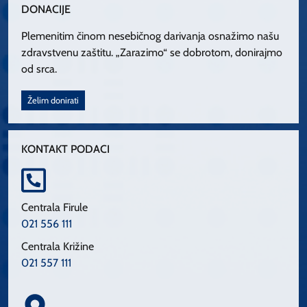
DONACIJE
Plemenitim činom nesebičnog darivanja osnažimo našu
zdravstvenu zaštitu. „Zarazimo“ se dobrotom, donirajmo
od srca.
Želim donirati
KONTAKT PODACI
Centrala Firule
021 556 111
Centrala Križine
021 557 111