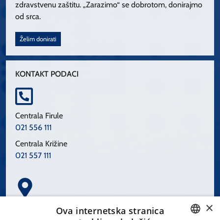
zdravstvenu zaštitu. „Zarazimo“ se dobrotom, donirajmo
od srca.
Želim donirati
KONTAKT PODACI
Centrala Firule
021 556 111
Centrala Križine
021 557 111
×
Spinčićeva 1, 21000 Split
Ova internetska stranica
Hrvatska