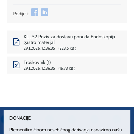
Podijeli:
KL . 52 Poziv za dostavu ponuda Endoskopija
gastro materijal
29.1.2026. 12:36:35
223,5 KB
Troškovnik (1)
29.1.2026. 12:36:35
16,73 KB
DONACIJE
Plemenitim činom nesebičnog darivanja osnažimo našu