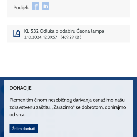
Podijeli:
KL 532 Odluka o odabiru Čeona lampa
2.10.2024. 12:39:57
469,29 KB
DONACIJE
Plemenitim činom nesebičnog darivanja osnažimo našu
zdravstvenu zaštitu. „Zarazimo“ se dobrotom, donirajmo
od srca.
Želim donirati