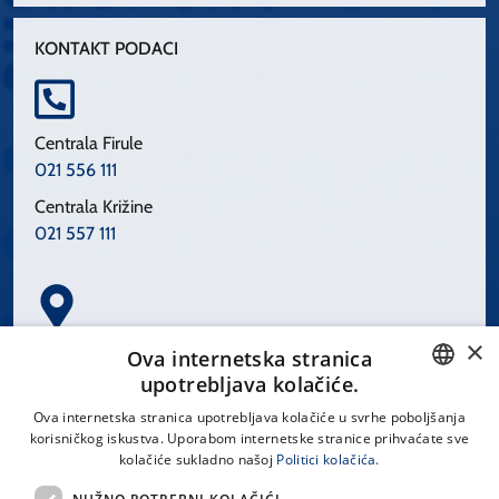
KONTAKT PODACI
Centrala Firule
021 556 111
Centrala Križine
021 557 111
×
Spinčićeva 1, 21000 Split
Ova internetska stranica
Hrvatska
upotrebljava kolačiće.
CROATIAN
Ova internetska stranica upotrebljava kolačiće u svrhe poboljšanja
korisničkog iskustva. Uporabom internetske stranice prihvaćate sve
ENGLISH
kolačiće sukladno našoj
Politici kolačića.
office@kbsplit.hr