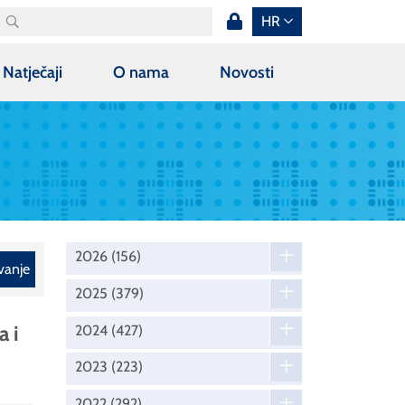
HR
Natječaji
O nama
Novosti
2026
(156)
vanje
2025
(379)
a i
2024
(427)
2023
(223)
2022
(292)