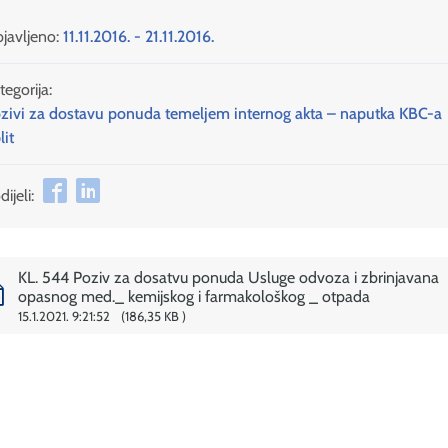
javljeno:
11.11.2016. - 21.11.2016.
tegorija:
zivi za dostavu ponuda temeljem internog akta – naputka KBC-a
lit
ijeli:
KL. 544 Poziv za dosatvu ponuda Usluge odvoza i zbrinjavana
opasnog med._ kemijskog i farmakološkog _ otpada
15.1.2021. 9:21:52
186,35 KB