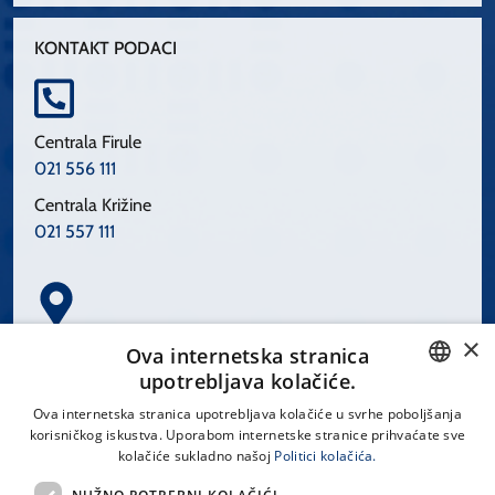
KONTAKT PODACI
Centrala Firule
021 556 111
Centrala Križine
021 557 111
×
Spinčićeva 1, 21000 Split
Ova internetska stranica
Hrvatska
upotrebljava kolačiće.
CROATIAN
Ova internetska stranica upotrebljava kolačiće u svrhe poboljšanja
korisničkog iskustva. Uporabom internetske stranice prihvaćate sve
ENGLISH
kolačiće sukladno našoj
Politici kolačića.
office@kbsplit.hr