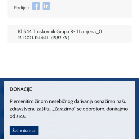
Podijeli:
Kl 544 Troskovnik Grupa 3- I Izmjena_0
15.1.2021. 11:44:41
15,83 KB
DONACIJE
Plemenitim činom nesebičnog darivanja osnažimo našu
zdravstvenu zaštitu. „Zarazimo“ se dobrotom, donirajmo
od srca.
Želim donirati