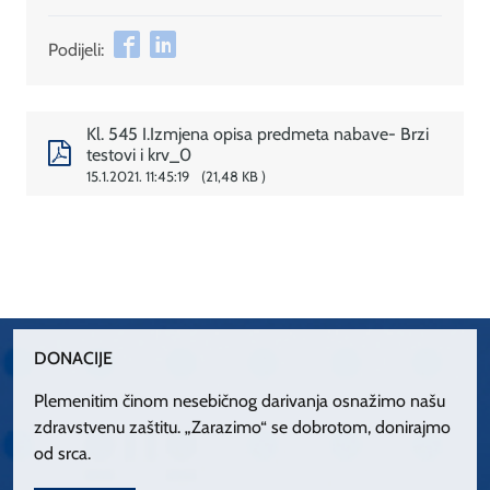
Podijeli:
Kl. 545 I.Izmjena opisa predmeta nabave- Brzi
testovi i krv_0
15.1.2021. 11:45:19
21,48 KB
DONACIJE
Plemenitim činom nesebičnog darivanja osnažimo našu
zdravstvenu zaštitu. „Zarazimo“ se dobrotom, donirajmo
od srca.