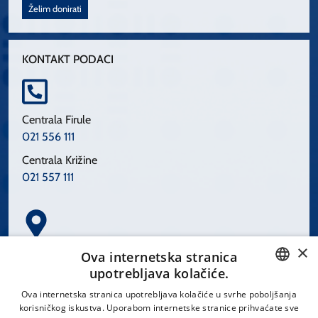
Želim donirati
KONTAKT PODACI
Centrala Firule
021 556 111
Centrala Križine
021 557 111
×
Spinčićeva 1, 21000 Split
Ova internetska stranica
Hrvatska
upotrebljava kolačiće.
CROATIAN
Ova internetska stranica upotrebljava kolačiće u svrhe poboljšanja
korisničkog iskustva. Uporabom internetske stranice prihvaćate sve
ENGLISH