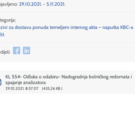
javljeno:
29.10.2021. - 5.11.2021.
tegorija:
zivi za dostavu ponuda temeljem internog akta – naputka KBC-a
lit
ijeli:
KL 554- Odluka o odabiru- Nadogradnja bolničkog redomata i
spajanje analizatora
29.10.2021. 8:57:07
435,26 KB