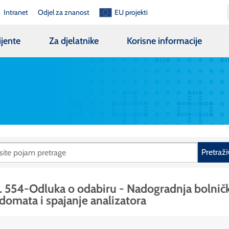
Intranet
Odjel za znanost
EU projekti
ijente
Za djelatnike
Korisne informacije
Pretraži
 554-Odluka o odabiru - Nadogradnja bolnič
domata i spajanje analizatora