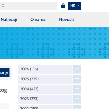
HR
Natječaji
O nama
Novosti
2026
(156)
vanje
2025
(379)
kog
2024
(427)
2023
(223)
2022
(292)