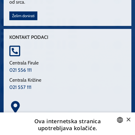
od srca.
Želim donirati
KONTAKT PODACI
Centrala Firule
021 556 111
Centrala Križine
021 557 111
×
Spinčićeva 1, 21000 Split
Ova internetska stranica
Hrvatska
upotrebljava kolačiće.