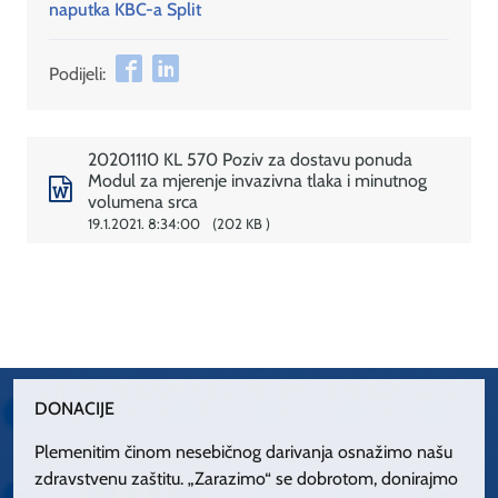
naputka KBC-a Split
Podijeli:
20201110 KL 570 Poziv za dostavu ponuda
Modul za mjerenje invazivna tlaka i minutnog
volumena srca
19.1.2021. 8:34:00
202 KB
DONACIJE
Plemenitim činom nesebičnog darivanja osnažimo našu
zdravstvenu zaštitu. „Zarazimo“ se dobrotom, donirajmo