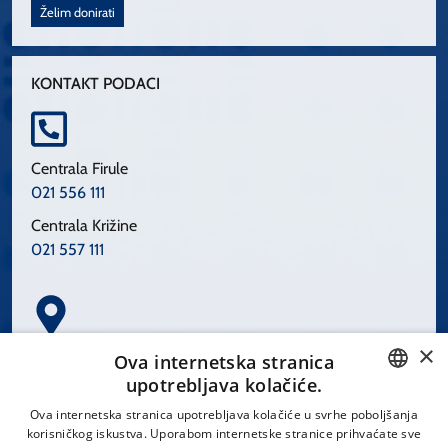
Želim donirati
KONTAKT PODACI
Centrala Firule
021 556 111
Centrala Križine
021 557 111
×
Spinčićeva 1, 21000 Split
Ova internetska stranica
Hrvatska
upotrebljava kolačiće.
CROATIAN
Ova internetska stranica upotrebljava kolačiće u svrhe poboljšanja
korisničkog iskustva. Uporabom internetske stranice prihvaćate sve
ENGLISH