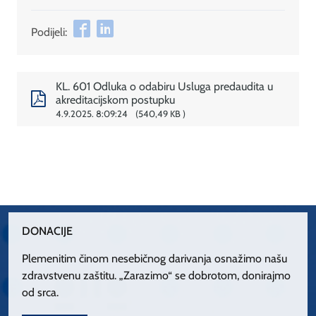
Podijeli:
KL. 601 Odluka o odabiru Usluga predaudita u
akreditacijskom postupku
4.9.2025. 8:09:24
540,49 KB
DONACIJE
Plemenitim činom nesebičnog darivanja osnažimo našu
zdravstvenu zaštitu. „Zarazimo“ se dobrotom, donirajmo
od srca.