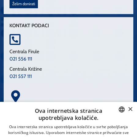
Želim donirati
KONTAKT PODACI
Centrala Firule
021 556 111
Centrala Križine
021 557 111
×
Spinčićeva 1, 21000 Split
Ova internetska stranica
Hrvatska
upotrebljava kolačiće.
CROATIAN
Ova internetska stranica upotrebljava kolačiće u svrhe poboljšanja
korisničkog iskustva. Uporabom internetske stranice prihvaćate sve
ENGLISH