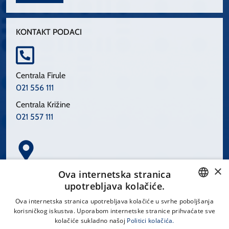
KONTAKT PODACI
Centrala Firule
021 556 111
Centrala Križine
021 557 111
×
Spinčićeva 1, 21000 Split
Ova internetska stranica
Hrvatska
upotrebljava kolačiće.
CROATIAN
Ova internetska stranica upotrebljava kolačiće u svrhe poboljšanja
korisničkog iskustva. Uporabom internetske stranice prihvaćate sve
ENGLISH
kolačiće sukladno našoj
Politici kolačića.
office@kbsplit.hr