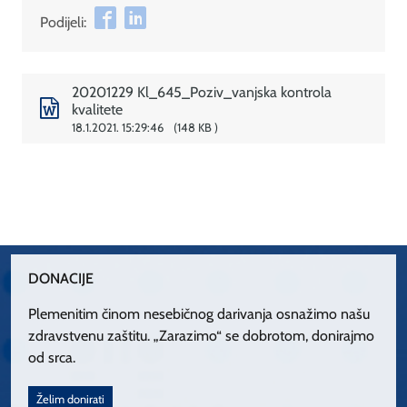
Podijeli:
20201229 Kl_645_Poziv_vanjska kontrola
kvalitete
18.1.2021. 15:29:46
148 KB
DONACIJE
Plemenitim činom nesebičnog darivanja osnažimo našu
zdravstvenu zaštitu. „Zarazimo“ se dobrotom, donirajmo
od srca.
Želim donirati