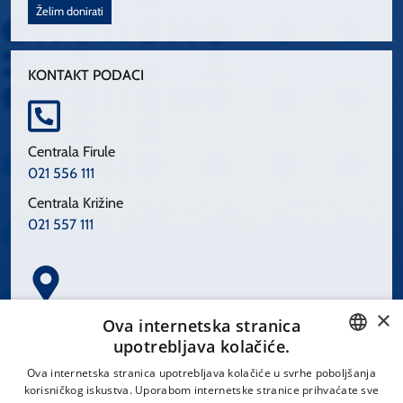
Želim donirati
KONTAKT PODACI
Centrala Firule
021 556 111
Centrala Križine
021 557 111
×
Spinčićeva 1, 21000 Split
Ova internetska stranica
Hrvatska
upotrebljava kolačiće.
CROATIAN
Ova internetska stranica upotrebljava kolačiće u svrhe poboljšanja
korisničkog iskustva. Uporabom internetske stranice prihvaćate sve
ENGLISH