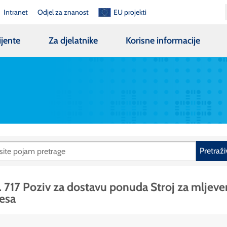
Intranet
Odjel za znanost
EU projekti
ijente
Za djelatnike
Korisne informacije
Pretraži
. 717 Poziv za dostavu ponuda Stroj za mljeve
esa