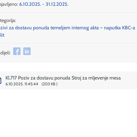
javljeno:
6.10.2025. - 31.12.2025.
tegorija:
zivi za dostavu ponuda temeljem internog akta – naputka KBC-a
lit
ijeli:
Kl.717 Poziv za dostavu ponuda Stroj za mljevenje mesa
6.10.2025. 11:45:44
203 KB