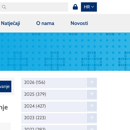
HR
Natječaji
O nama
Novosti
2026
(156)
vanje
2025
(379)
nje
2024
(427)
2023
(223)
2022
(292)