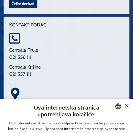
Želim donirati
KONTAKT PODACI
Centrala Firule
021 556 111
Centrala Križine
021 557 111
×
Spinčićeva 1, 21000 Split
Ova internetska stranica
Hrvatska
upotrebljava kolačiće.
CROATIAN
Ova internetska stranica upotrebljava kolačiće u svrhe poboljšanja
korisničkog iskustva. Uporabom internetske stranice prihvaćate sve
ENGLISH