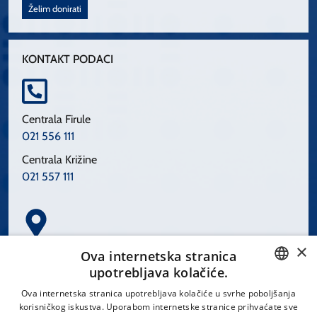
Želim donirati
KONTAKT PODACI
Centrala Firule
021 556 111
Centrala Križine
021 557 111
×
Spinčićeva 1, 21000 Split
Ova internetska stranica
Hrvatska
upotrebljava kolačiće.
CROATIAN
Ova internetska stranica upotrebljava kolačiće u svrhe poboljšanja
korisničkog iskustva. Uporabom internetske stranice prihvaćate sve
ENGLISH