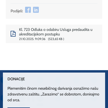
Podijeli:
Kl. 723 Odluka o odabiru Usluga predaudita u
akreditacijskom postupku
21.10.2025. 9:09:36
523,65 KB
DONACIJE
Plemenitim činom nesebičnog darivanja osnažimo našu
zdravstvenu zaštitu. „Zarazimo“ se dobrotom, donirajmo
od srca.