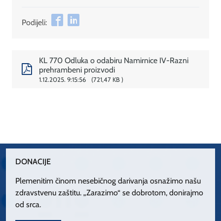
Podijeli:
KL 770 Odluka o odabiru Namirnice IV-Razni
prehrambeni proizvodi
1.12.2025. 9:15:56
721,47 KB
DONACIJE
Plemenitim činom nesebičnog darivanja osnažimo našu
zdravstvenu zaštitu. „Zarazimo“ se dobrotom, donirajmo
od srca.