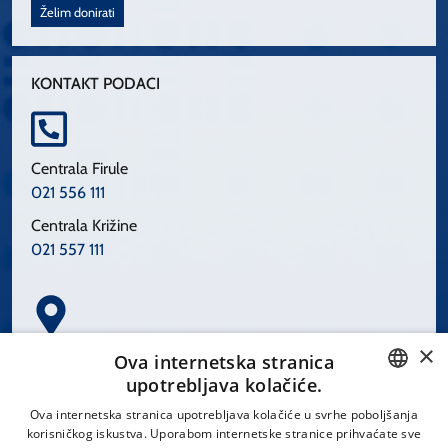
Želim donirati
KONTAKT PODACI
Centrala Firule
021 556 111
Centrala Križine
021 557 111
×
Spinčićeva 1, 21000 Split
Ova internetska stranica
Hrvatska
upotrebljava kolačiće.
CROATIAN
Ova internetska stranica upotrebljava kolačiće u svrhe poboljšanja
korisničkog iskustva. Uporabom internetske stranice prihvaćate sve
ENGLISH