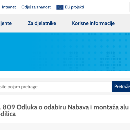
Intranet
Odjel za znanost
EU projekti
ijente
Za djelatnike
Korisne informacije
Pretraži
 809 Odluka o odabiru Nabava i montaža alu
dilica