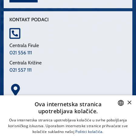
KONTAKT PODACI
Centrala Firule
021 556 111
Centrala Križine
021 557 111
×
Spinčićeva 1, 21000 Split
Ova internetska stranica
Hrvatska
upotrebljava kolačiće.
CROATIAN
Ova internetska stranica upotrebljava kolačiće u svrhe poboljšanja
korisničkog iskustva. Uporabom internetske stranice prihvaćate sve
ENGLISH
kolačiće sukladno našoj
Politici kolačića.
office@kbsplit.hr