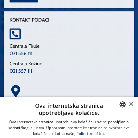
KONTAKT PODACI
Centrala Firule
021 556 111
Centrala Križine
021 557 111
×
Spinčićeva 1, 21000 Split
Ova internetska stranica
Hrvatska
upotrebljava kolačiće.
CROATIAN
Ova internetska stranica upotrebljava kolačiće u svrhe poboljšanja
korisničkog iskustva. Uporabom internetske stranice prihvaćate sve
ENGLISH
kolačiće sukladno našoj
Politici kolačića.
office@kbsplit.hr