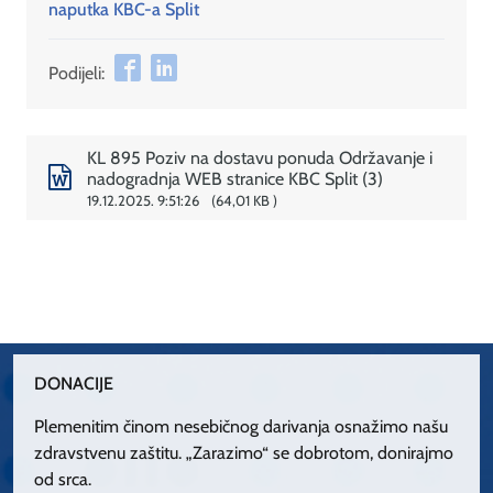
naputka KBC-a Split
Podijeli:
KL 895 Poziv na dostavu ponuda Održavanje i
nadogradnja WEB stranice KBC Split (3)
19.12.2025. 9:51:26
64,01 KB
DONACIJE
Plemenitim činom nesebičnog darivanja osnažimo našu
zdravstvenu zaštitu. „Zarazimo“ se dobrotom, donirajmo
od srca.