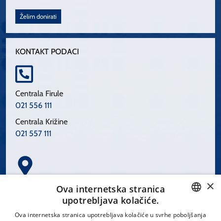
Želim donirati
KONTAKT PODACI
Centrala Firule
021 556 111
Centrala Križine
021 557 111
×
Spinčićeva 1, 21000 Split
Ova internetska stranica
Hrvatska
upotrebljava kolačiće.
CROATIAN
Ova internetska stranica upotrebljava kolačiće u svrhe poboljšanja