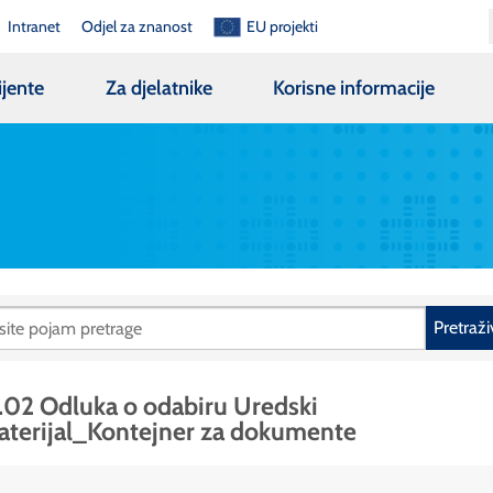
Intranet
Odjel za znanost
EU projekti
ijente
Za djelatnike
Korisne informacije
Pretraži
.02 Odluka o odabiru Uredski
terijal_Kontejner za dokumente