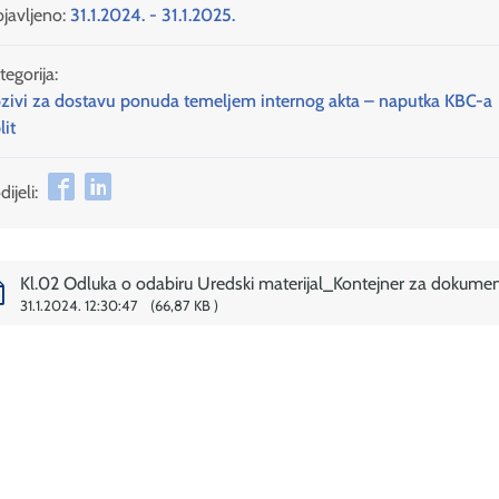
javljeno:
31.1.2024. - 31.1.2025.
tegorija:
zivi za dostavu ponuda temeljem internog akta – naputka KBC-a
lit
ijeli:
Kl.02 Odluka o odabiru Uredski materijal_Kontejner za dokume
31.1.2024. 12:30:47
66,87 KB