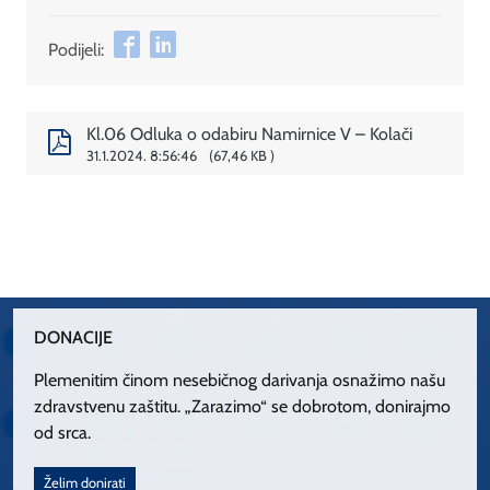
Podijeli:
Kl.06 Odluka o odabiru Namirnice V – Kolači
31.1.2024. 8:56:46
67,46 KB
DONACIJE
Plemenitim činom nesebičnog darivanja osnažimo našu
zdravstvenu zaštitu. „Zarazimo“ se dobrotom, donirajmo
od srca.
Želim donirati