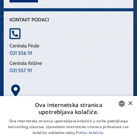
KONTAKT PODACI
Centrala Firule
021 556 111
Centrala Križine
021 557 111
×
Spinčićeva 1, 21000 Split
Ova internetska stranica
Hrvatska
upotrebljava kolačiće.
CROATIAN
Ova internetska stranica upotrebljava kolačiće u svrhe poboljšanja
korisničkog iskustva. Uporabom internetske stranice prihvaćate sve
ENGLISH
kolačiće sukladno našoj
Politici kolačića.
office@kbsplit.hr