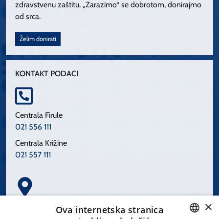
zdravstvenu zaštitu. „Zarazimo“ se dobrotom, donirajmo
od srca.
Želim donirati
KONTAKT PODACI
Centrala Firule
021 556 111
Centrala Križine
021 557 111
×
Spinčićeva 1, 21000 Split
Ova internetska stranica
Hrvatska