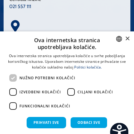
021 557 111
×
Spinčićeva 1, 21000 Split
Ova internetska stranica
Hrvatska
upotrebljava kolačiće.
CROATIAN
Ova internetska stranica upotrebljava kolačiće u svrhe poboljšanja
korisničkog iskustva. Uporabom internetske stranice prihvaćate sve
ENGLISH
kolačiće sukladno našoj
Politici kolačića.
office@kbsplit.hr
NUŽNO POTREBNI KOLAČIĆI
LINKOVI
IZVEDBENI KOLAČIĆI
CILJANI KOLAČIĆI
Uvjeti korištenja
FUNKCIONALNI KOLAČIĆI
Izjava o pristupačnosti
PRIHVATI SVE
ODBACI SVE