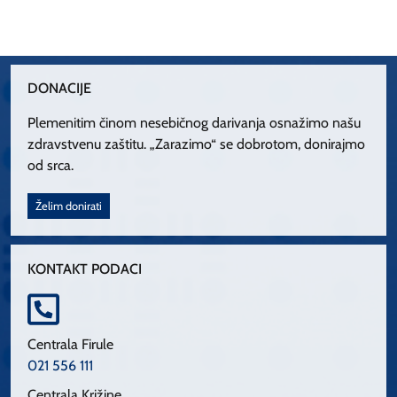
DONACIJE
Plemenitim činom nesebičnog darivanja osnažimo našu
zdravstvenu zaštitu. „Zarazimo“ se dobrotom, donirajmo
od srca.
Želim donirati
KONTAKT PODACI
Centrala Firule
021 556 111
Centrala Križine