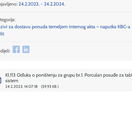
javljeno:
24.2.2023. - 24.2.2024.
tegorija:
zivi za dostavu ponuda temeljem internog akta – naputka KBC-a
lit
ijeli:
Kl.113 Odluka o poništenju za grupu br.1. Porculan posuđe za tab
sistem
24.2.2023. 14:07:18
59,93 KB