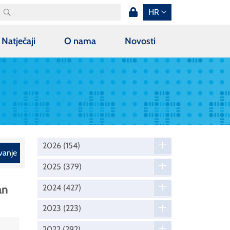
HR
Natječaji
O nama
Novosti
2026
(154)
vanje
2025
(379)
an
2024
(427)
2023
(223)
2022
(292)