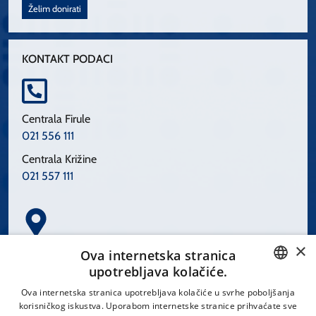
Želim donirati
KONTAKT PODACI
Centrala Firule
021 556 111
Centrala Križine
021 557 111
×
Spinčićeva 1, 21000 Split
Ova internetska stranica
Hrvatska
upotrebljava kolačiće.
CROATIAN
Ova internetska stranica upotrebljava kolačiće u svrhe poboljšanja
korisničkog iskustva. Uporabom internetske stranice prihvaćate sve
ENGLISH