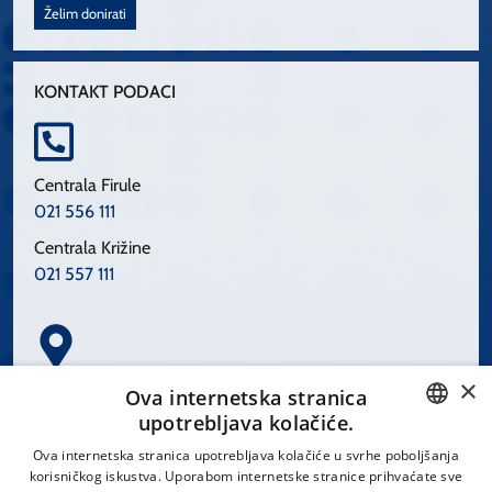
Želim donirati
KONTAKT PODACI
Centrala Firule
021 556 111
Centrala Križine
021 557 111
×
Spinčićeva 1, 21000 Split
Ova internetska stranica
Hrvatska
upotrebljava kolačiće.
CROATIAN
Ova internetska stranica upotrebljava kolačiće u svrhe poboljšanja
korisničkog iskustva. Uporabom internetske stranice prihvaćate sve
ENGLISH