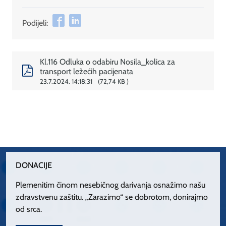
Podijeli:
Kl.116 Odluka o odabiru Nosila_kolica za
transport ležećih pacijenata
23.7.2024. 14:18:31
72,74 KB
DONACIJE
Plemenitim činom nesebičnog darivanja osnažimo našu
zdravstvenu zaštitu. „Zarazimo“ se dobrotom, donirajmo
od srca.