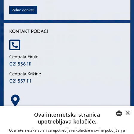
Želim donirati
KONTAKT PODACI
Centrala Firule
021 556 111
Centrala Križine
021 557 111
×
Spinčićeva 1, 21000 Split
Ova internetska stranica
Hrvatska
upotrebljava kolačiće.
CROATIAN
Ova internetska stranica upotrebljava kolačiće u svrhe poboljšanja