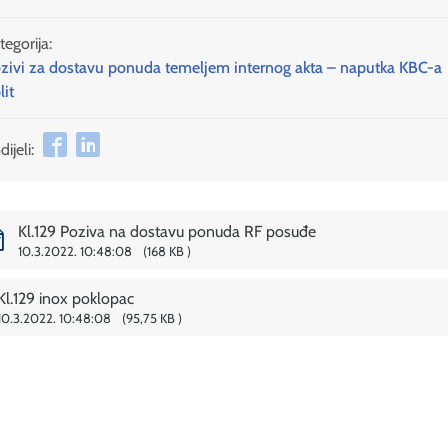
tegorija:
zivi za dostavu ponuda temeljem internog akta – naputka KBC-a
lit
ijeli:
Kl.129 Poziva na dostavu ponuda RF posuđe
10.3.2022. 10:48:08
168 KB
Kl.129 inox poklopac
10.3.2022. 10:48:08
95,75 KB