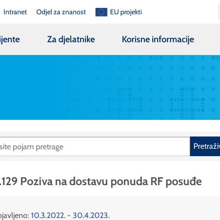
Intranet
Odjel za znanost
EU projekti
ijente
Za djelatnike
Korisne informacije
Pretraži
.129 Poziva na dostavu ponuda RF posuđe
javljeno:
10.3.2022. - 30.4.2023.