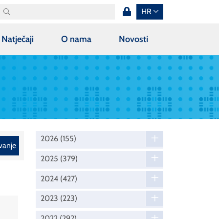
HR
Natječaji
O nama
Novosti
2026
(155)
vanje
2025
(379)
2024
(427)
2023
(223)
2022
(292)