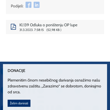
Podijeli:
Kl.139 Odluka o poništenju OP lupe
31.3.2023. 7:58:15
52,98 KB
DONACIJE
Plemenitim činom nesebičnog darivanja osnažimo našu
zdravstvenu zaštitu. „Zarazimo“ se dobrotom, donirajmo
od srca.
Želim donirati