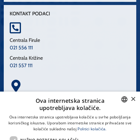
KONTAKT PODACI
Centrala Firule
021 556 111
Centrala Križine
021 557 111
×
Spinčićeva 1, 21000 Split
Ova internetska stranica
Hrvatska
upotrebljava kolačiće.
CROATIAN
Ova internetska stranica upotrebljava kolačiće u svrhe poboljšanja
korisničkog iskustva. Uporabom internetske stranice prihvaćate sve
ENGLISH
kolačiće sukladno našoj
Politici kolačića.
office@kbsplit.hr